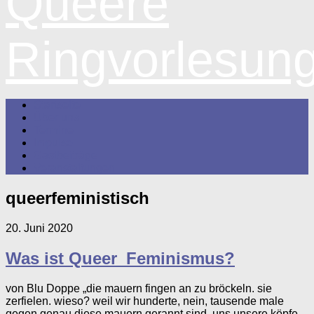
Queere
Ringvorlesun
Startseite
Über uns
Termine
Impulse
Gastbeiträge
Veranstaltungen
queerfeministisch
20. Juni 2020
Was ist Queer_Feminismus?
von Blu Doppe „die mauern fingen an zu bröckeln. sie
zerfielen. wieso? weil wir hunderte, nein, tausende male
gegen genau diese mauern gerannt sind. uns unsere köpfe