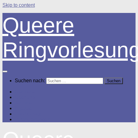
Skip to content
Queere
Ringvorlesun
Suchen nach:
Startseite
Über uns
Termine
Impulse
Gastbeiträge
Veranstaltungen