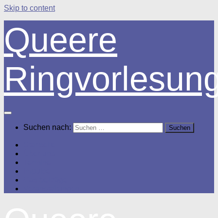
Skip to content
Queere
Ringvorlesun
Suchen nach:
Startseite
Über uns
Termine
Impulse
Gastbeiträge
Veranstaltungen